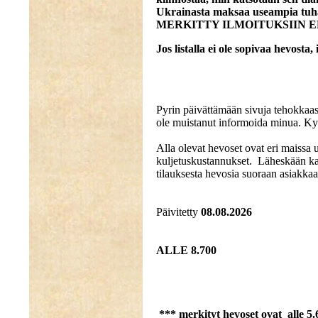
Ukrainasta maksaa useampia tu
MERKITTY ILMOITUKSIIN E
Jos listalla ei ole sopivaa hevosta, 
Pyrin päivättämään sivuja tehokkaasti
ole muistanut informoida minua. Kys
Alla olevat hevoset ovat eri maissa u
kuljetuskustannukset. Läheskään kai
tilauksesta hevosia suoraan asiakkaal
Päivitetty
08.08.2026
ALLE 8.700
*** merkityt hevoset ovat alle 5.