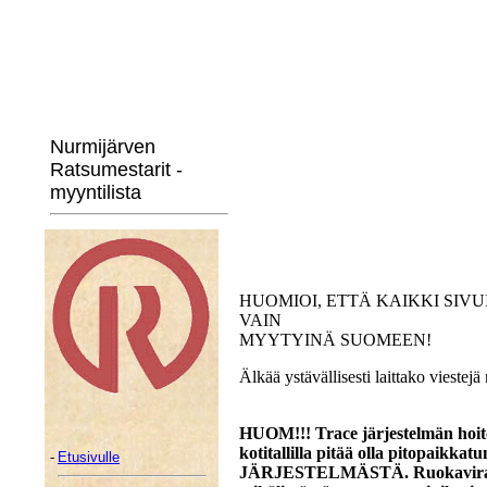
Nurmijärven
Ratsumestarit -
myyntilista
HUOMIOI, ETTÄ KAIKKI SIV
VAIN
MYYTYINÄ SUOMEEN!
Älkää ystävällisesti laittako viest
HUOM!!! Trace järjestelmän hoit
kotitallilla pitää olla pitopaik
-
Etusivulle
JÄRJESTELMÄSTÄ. Ruokaviraston 