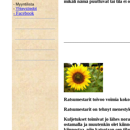
mikäli nämä puuttuvat tai tila ei o
- Myyntilista
-
Yhteystiedot
- Facebook
____________________________
Ratsumestarit toivoo voimia kok
Ratsumestarit on tehnyt menesty
Kuljetukset toimivat jo lähes nora
ostamalla ja muutenkin olet kiinnos
kiinnostaa, niin katsotaan sen t